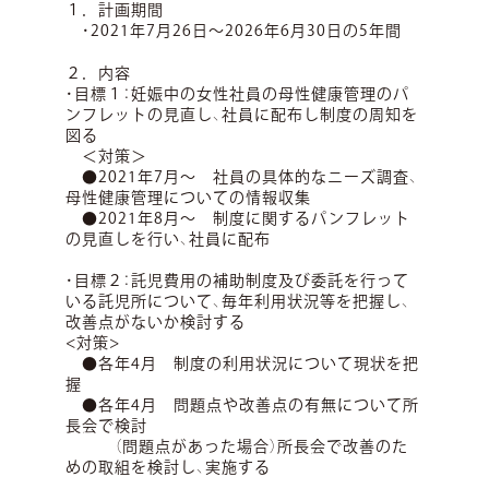
１．計画期間
・2021年7月26日～2026年6月30日の5年間
２．内容
・目標１：妊娠中の女性社員の母性健康管理のパ
ンフレットの見直し、社員に配布し制度の周知を
図る
＜対策＞
●2021年7月～ 社員の具体的なニーズ調査、
母性健康管理についての情報収集
●2021年8月～ 制度に関するパンフレット
の見直しを行い、社員に配布
・目標２：託児費用の補助制度及び委託を行って
いる託児所について、毎年利用状況等を把握し、
改善点がないか検討する
<対策>
●各年4月 制度の利用状況について現状を把
握
●各年4月 問題点や改善点の有無について所
長会で検討
（問題点があった場合）所長会で改善のた
めの取組を検討し、実施する