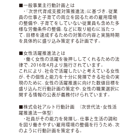
■一般事業主行動計画とは
・「次世代育成支援対策推進法」に基づき、従業
員の仕事と子育ての両立を図るための雇用環境
の整備や、子育てをしていない従業員も含めた多
様な労働条件の整備、などに取り組むに当たっ
て、目標を達成するための対策の内容と実施時期
を具体的に盛り込み策定する計画です。
■女性活躍推進法とは
・働く女性の活躍を後押ししてくれるための法
律で、2016年4月より施行されています。
これにより、社会で活躍したいと考えている女性
が、その個性と能力を十分に発揮できる社会の実
現のために、女性の活躍推進に向けた数値目標を
盛り込んだ行動計画の策定や、女性の職業選択に
関する情報の公表が義務付けられています。
■株式会社アルト行動計画 （次世代法・女性活
躍推進法一体型）
・社員がその能力を発揮し、仕事と生活の調和
を図り働きやすい雇用環境の整備を行うため、次
のように行動計画を策定する。