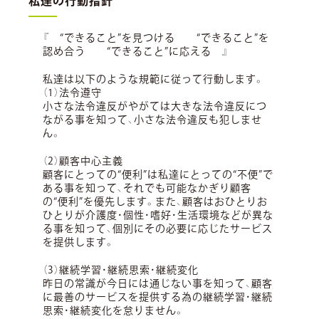
私達の行動指針
『 “できること”を見つける “できること”を
認め合う “できること”に応える 』
私達は以下のような規範に従って行動します。
（1）法令遵守
小さな法令違反がやがては大きな法令違反につ
ながる事を知って、小さな法令違反も犯しませ
ん。
（2）顧客中心主義
顧客にとっての“便利”は私達にとっての“不便”で
ある事を知って、それでも可能なかぎり顧客
の“便利”を優先します。また、顧客はおひとりお
ひとりが介護度・個性・嗜好・生活環境などが異な
る事を知って、個別にその必要に応じたサービス
を提供します。
（3）継続学習・継続思索・継続変化
昨日の常識が今日には通じない事を知って、顧客
に最善のサービスを提供する為の継続学習・継続
思索・継続変化を怠りません。