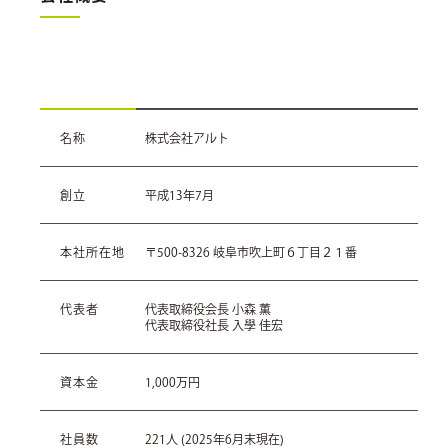
名称
株式会社アルト
創立
平成13年7月
本社所在地
〒500-8326 岐阜市吹上町６丁目２１番
代表者
代表取締役会長 小森 薫
代表取締役社長 入學 佳宏
資本金
1,000万円
社員数
221人 (2025年6月末現在)