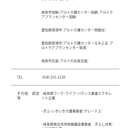
岐阜市加納（アルト介護センター加納、アルトケ
アプランセンター加納）
愛知県常滑市（アルト介護センター飛香台）
愛知県常滑市（アルト介護センターえみふる、ア
ルトケアプランセンター常滑）
岐阜市旦島（アルトのお家旦島）
TEL
（058）255-2220
その他 認定
・岐阜県ワーク・ライフ・バランス推進エクセレ
等
ント企業
・ぎふ・いきいき介護事業者（グレード２）
・岐阜県男女共同参画優良事業者 ぎふし共育・