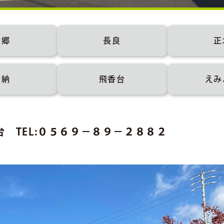
七郷
長良
正
加納
飛香台
えみ
 TEL:０５６９－８９－２８８２